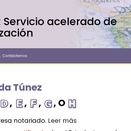
 Servicio acelerado de
ización
Contáctenos
ada Túnez
,
,
,
, O
esa notariado.
Leer más