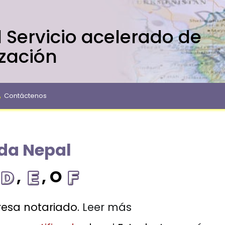
 Servicio acelerado de
ización
Contáctenos
ada Nepal
,
, O
esa notariado.
Leer más