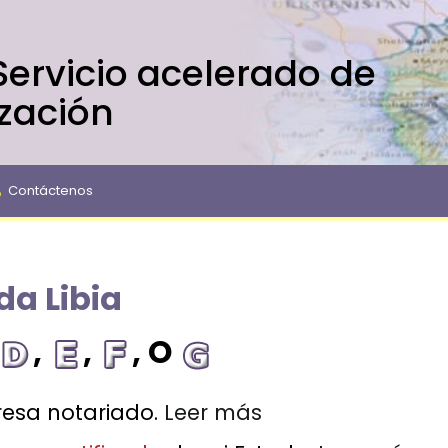
 Servicio acelerado de
ización
Contáctenos
da Libia
,
,
, O
esa notariado.
Leer más