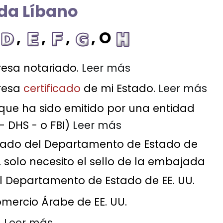
ada Líbano
,
,
,
, O
esa notariado.
Leer más
resa
certificado
de mi Estado.
Leer más
que ha sido emitido por una entidad
- DHS - o FBI)
Leer más
ado del Departamento de Estado de
solo necesito el sello de la embajada
l Departamento de Estado de EE. UU.
mercio Árabe de EE. UU.
l
Leer más